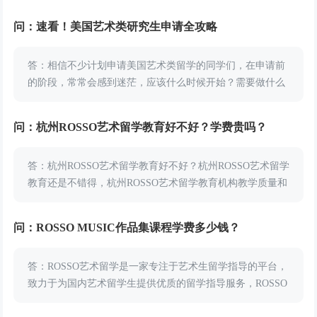
问：速看！美国艺术类研究生申请全攻略
答：相信不少计划申请美国艺术类留学的同学们，在申请前
的阶段，常常会感到迷茫，应该什么时候开始？需要做什么
准备？不用担心，小编帮同学们梳理申请美国艺术类研究生
时申请材料和申请的时间线，快来看看这份美国艺术类...
问：杭州ROSSO艺术留学教育好不好？学费贵吗？
答：杭州ROSSO艺术留学教育好不好？杭州ROSSO艺术留学
教育还是不错得，杭州ROSSO艺术留学教育机构教学质量和
学费收费都让人满意。根据学员们的反馈，杭州ROSSO的艺
术留学指导和专业艺术培...
问：ROSSO MUSIC作品集课程学费多少钱？
答：ROSSO艺术留学是一家专注于艺术生留学指导的平台，
致力于为国内艺术留学生提供优质的留学指导服务，ROSSO
MUSIC是ROSSO针对音乐留学的开设的部门，提供音乐作品