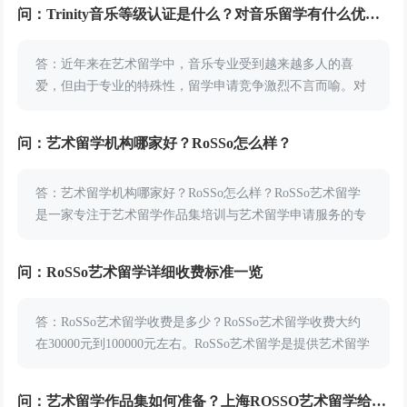
集辅导和艺术留学申请等留学指导...
问：Trinity音乐等级认证是什么？对音乐留学有什么优势？
答：近年来在艺术留学中，音乐专业受到越来越多人的喜
爱，但由于专业的特殊性，留学申请竞争激烈不言而喻。对
于音乐留学的学员来说，是否想要凭借自己的音乐特长，获
得UCAS加分，获得招生官们的青睐？小编推荐同学们...
问：艺术留学机构哪家好？RoSSo怎么样？
答：艺术留学机构哪家好？RoSSo怎么样？RoSSo艺术留学
是一家专注于艺术留学作品集培训与艺术留学申请服务的专
业教育机构，为艺术留学学员提供高品质、全面的艺术设计
留学教育服务，累计帮助上万学员进入国外艺...
问：RoSSo艺术留学详细收费标准一览
答：RoSSo艺术留学收费是多少？RoSSo艺术留学收费大约
在30000元到100000元左右。RoSSo艺术留学是提供艺术留学
申请指导和作品集指导培训的专业机构，为学员开设众多留
学指导课程。小编帮同学们...
问：艺术留学作品集如何准备？上海ROSSO艺术留学给你回答