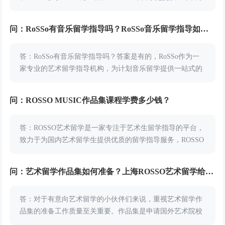
申请指导和作品集指导培训的专业机构，为学员开设众多留
学指导课程。小编帮同学们...
问：RoSSo有音乐留学指导吗？RoSSo音乐留学指导如何？
答：RoSSo有音乐留学指导吗？答案是有的，RoSSo作为一
家专业的艺术留学指导机构，为计划音乐留学提供一站式的
留学规划，那么RoSSo音乐留学指导如何？今天小编就来给
同学们详细地说说RoSSo音乐留学指...
问：ROSSO MUSIC作品集课程学费多少钱？
答：ROSSO艺术留学是一家专注于艺术生留学指导的平台，
致力于为国内艺术留学生提供优质的留学指导服务，ROSSO
MUSIC是ROSSO针对音乐留学的开设的部门，提供音乐作品
集辅导和艺术留学申请等留学指导...
问：艺术留学作品集如何准备？上海ROSSO艺术留学给你回答
答：对于有意向艺术留学的小伙伴们来说，重视艺术留学作
品集的准备工作质量至关重要。作品集是申请国外艺术院校
的“敲门砖”，优秀的作品集和艺术思想是提高留学申请通过