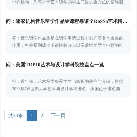
中介机构，为有志于艺术留学的学生们提供全方位的指导服
务。该机构针对有留学院校目标的学生，推出了精心打造的
VIP院校计划，旨在为学员们提供全面的一站式...
问：哪家机构音乐留学作品集课程靠谱？RoSSo艺术留学怎么样？
答：音乐留学作品集是在留学申请过程中发挥着非常重要的
作用，将关系到成功申请院校offer以及后续奖学金申领的机
会，对此不少音乐专业的学子会选择靠谱的，专业程度高的
艺术留学机构来进行音乐留学作品集培训和制作...
问：美国TOP10艺术与设计学科院校盘点一览
答：近年来，艺术留学备受学生与家长的关注与青睐，根据
2023年QS世界大学艺术与设计学科排名，美国位于排名前
列。今天小编就对美国艺术类院校top10进行盘点，计划申请
美国艺术类院校的同学们赶快看看吧。美国...
共33条
1
2
下一页