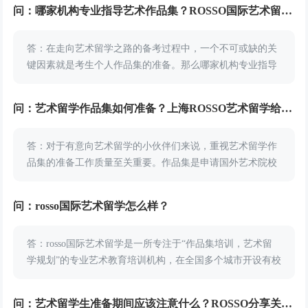
术留学指导和专业艺术培...
问：哪家机构专业指导艺术作品集？ROSSO国际艺术留学怎么样？
答：在走向艺术留学之路的备考过程中，一个不可或缺的关
键因素就是考生个人作品集的准备。那么哪家机构专业指导
艺术作品集？哪些机构在艺术作品集指导方面具备专业水准
呢？小编向大家推荐的是ROSSO国际艺术留学。R...
问：艺术留学作品集如何准备？上海ROSSO艺术留学给你回答
答：对于有意向艺术留学的小伙伴们来说，重视艺术留学作
品集的准备工作质量至关重要。作品集是申请国外艺术院校
的“敲门砖”，优秀的作品集和艺术思想是提高留学申请通过
率的关键因素。艺术留学作品集如何准备？上海RO...
问：rosso国际艺术留学怎么样？
答：rosso国际艺术留学是一所专注于“作品集培训，艺术留
学规划”的专业艺术教育培训机构，在全国多个城市开设有校
区，以国际TOP艺术院校的教师和外籍艺术导师为师资力
量，成功为众多学子取得海外艺术院校off...
问：艺术留学生准备期间应该注意什么？ROSSO分享关键提示