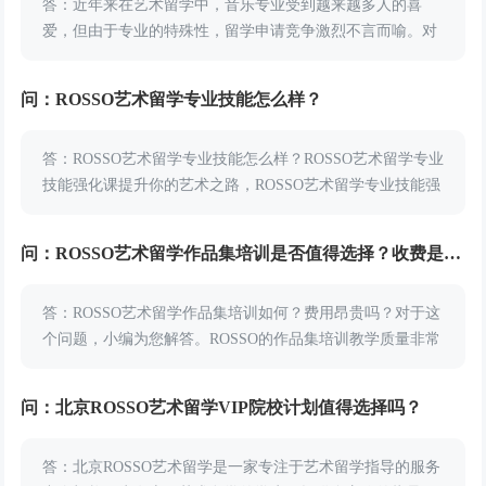
答：近年来在艺术留学中，音乐专业受到越来越多人的喜
爱，但由于专业的特殊性，留学申请竞争激烈不言而喻。对
于音乐留学的学员来说，是否想要凭借自己的音乐特长，获
得UCAS加分，获得招生官们的青睐？小编推荐同学们...
问：ROSSO艺术留学专业技能怎么样？
答：ROSSO艺术留学专业技能怎么样？ROSSO艺术留学专业
技能强化课提升你的艺术之路，ROSSO艺术留学专业技能强
化课是一项非常优质的教育项目。优质的课程教学，精确满
足学员的目标院校专业招生要求，提供独...
问：ROSSO艺术留学作品集培训是否值得选择？收费是否过高？
答：ROSSO艺术留学作品集培训如何？费用昂贵吗？对于这
个问题，小编为您解答。ROSSO的作品集培训教学质量非常
出色，在艺术留学专业技能培训方面拥有令人信服的实力，
而收费水平也十分合理。ROSSO是一家以...
问：北京ROSSO艺术留学VIP院校计划值得选择吗？
答：北京ROSSO艺术留学是一家专注于艺术留学指导的服务