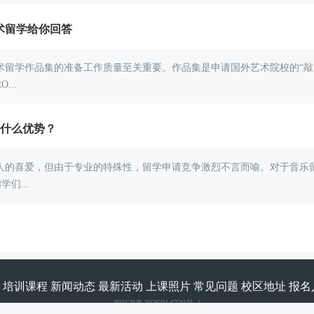
术留学给你回答
术留学作品集的准备工作质量至关重要。作品集是申请国外艺术院校的“敲
..
有什么优势？
人的喜爱，但由于专业的特殊性，留学申请竞争激烈不言而喻。对于音乐
们...
培训课程
新闻动态
最新活动
上课照片
常见问题
校区地址
报名
闽ICP备2026014720号-1