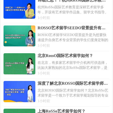
详细汇总！！杭州RoSSo国际艺术教育收费标准
杭州RoSSo国际艺术教育是深耕艺术留学多
年，开设有艺术留学作品集、留学文书指导、
背景提升等主要艺术留学指导课程，还考虑到
1小时前
本科留学申请标化考试需求，开设有A-
LEVEL艺术课程、AP艺术课程、BTEC...
ROSSO艺术留学SEEDO背景提升有何特点?
ROSSO艺术留学SEEDO背景提升是为想要快
速提升自身艺术专业背景的学生们度身定制的
高品质项目。从以作品集为主的研学活动，到
1小时前
以推荐信和实习证明为产出的职场辅导和实
习，SEEDO覆盖了艺术留学生的背景...
北京RossO国际艺术留学如何？
在北京，有多家艺术留学中介机构可供选择，
比如大家熟知的北京RoSSo国际艺术留学，是
一所专注于“作品集培训，艺术留学规划”的专
1小时前
业艺术教育培训机构。选择一家专业可靠的留
学中介对于提供准确而个性化的留学建...
深度了解北京ROSSO国际艺术留学师资、课程、校区
北京ROSSO国际艺术留学如何？北京RoSSo艺
术留学是一个致力于艺术留学规划指导的专业
中介机构，每年帮助众多准艺术留学生准备留
1小时前
学申请资料和指导作品集的制作，为学员们在
艺术领域提升综合水平提供强有力的...
上海RoSSo艺术留学如何？