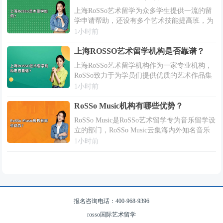
上海RoSSo艺术留学为众多学生提供一流的留
学申请帮助，还设有多个艺术技能提高班，为
学员们提供有效的课程培训，受学生的赞誉。
1小时前
上海RoSSo艺术留学如何？今天小编就来给同
学们说说看吧。上海RoSSo艺术...
上海ROSSO艺术留学机构是否靠谱？
上海RoSSo艺术留学机构作为一家专业机构，
RoSSo致力于为学员们提供优质的艺术作品集
培训和艺术留学规划指导，以帮助他们在艺术
1小时前
留学申请中取得更大的成功。那么上海RoSSo
艺术留学机构是否靠谱？接下来...
RoSSo Music机构有哪些优势？
RoSSo Music是RoSSo艺术留学专为音乐留学设
立的部门，RoSSo Music云集海内外知名音乐
专家、教授，搭档音乐学院海归导师，为每一
1小时前
位学员提供个性化授课服务，那么RoSSo
Music机...
报名咨询电话：400-968-9396
rosso国际艺术留学