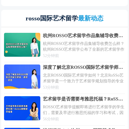
rosso国际艺术留学
最新动态
杭州ROSSO艺术留学作品集辅导收费怎么样？
杭州ROSSO艺术留学作品集辅导收费怎么样？
杭州ROSSO艺术留学公布了全新的艺术留学作
品集辅导收费信息！ROSSO旨在为每年计划进
52分钟前
行艺术留学的学生提供专业技能艺术作品集的
指导教学班，以满足不同艺术专...
深度了解北京ROSSO国际艺术留学师资、课程、校区
北京ROSSO国际艺术留学如何？北京RoSSo艺
术留学是一个致力于艺术留学规划指导的专业
中介机构，每年帮助众多准艺术留学生准备留
53分钟前
学申请资料和指导作品集的制作，为学员们在
艺术领域提升综合水平提供强有力的...
艺术留学是否需要考雅思托福？RoSSo提醒提早准备
ROSSO艺术留学提醒即将进行艺术留学的学生
们，需要及早进行雅思托福的学习和考试，因
为这是艺术留学准备期间必不可少的一项评估
56分钟前
要求和准备工作。