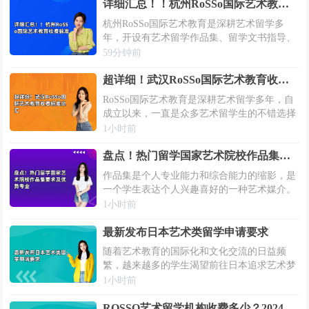
详细汇总！！杭州RoSSo国际艺术教育收费标准
杭州RoSSo国际艺术教育是深耕艺术留学多
年，开设有艺术留学作品集、留学文书指导、
背景提升等主要艺术留学指导课程，还考虑到
59分钟前
本科留学申请标化考试需求，开设有A-
LEVEL艺术课程、AP艺术课程、BTEC...
超详细！武汉RoSSo国际艺术教育收费标准总汇
RoSSo国际艺术教育是深耕艺术留学多年，自
成立以来，一直是众多艺术留学生的不错选择
之一。武汉RoSSo国际艺术教育深知艺术留学
1小时前
需求，主要开设作品集培训课程、背景提升和
VIP院校计划受到不少关注，还针...
盘点！热门留学国家艺术院校作品集要求及优势专业
作品集是个人专业能力和综合能力的缩影，是
一个学生表达个人兴趣喜好的一种艺术媒介。
各个国家艺术院校对于作品集要求是不同的，
1小时前
那么热门留学国家艺术院校作品集要求是什
么？有哪些优势专业呢？小编汇总了热门留学
最新发布日本艺术类留学申请要求
国...
随着艺术教育的国际化和文化交流的日益频
繁，越来越多的学生渴望前往日本追求艺术梦
想。2026年，日本的艺术类留学项目继续以其
1小时前
独特的文化吸引力、卓越的教学质量和创新的
艺术理念吸引着全球的目光。无论是传统的...
ROSSO艺术留学机构收费多少？2024年ROSSO收费标准总汇