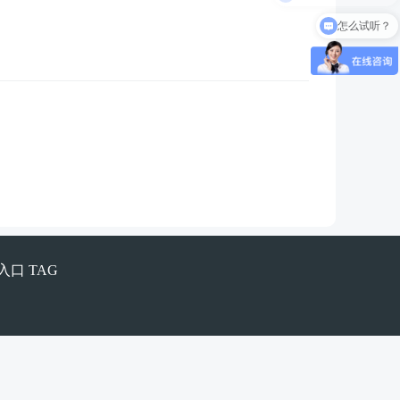
怎么试听？
入口
TAG