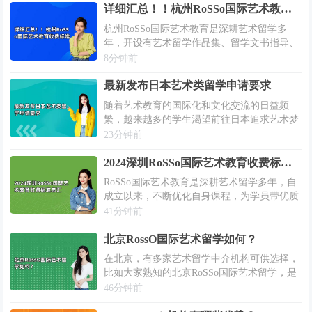
详细汇总！！杭州RoSSo国际艺术教育收费标准
杭州RoSSo国际艺术教育是深耕艺术留学多
年，开设有艺术留学作品集、留学文书指导、
背景提升等主要艺术留学指导课程，还考虑到
8分钟前
本科留学申请标化考试需求，开设有A-
LEVEL艺术课程、AP艺术课程、BTEC...
最新发布日本艺术类留学申请要求
随着艺术教育的国际化和文化交流的日益频
繁，越来越多的学生渴望前往日本追求艺术梦
想。2026年，日本的艺术类留学项目继续以其
23分钟前
独特的文化吸引力、卓越的教学质量和创新的
艺术理念吸引着全球的目光。无论是传统的...
2024深圳RoSSo国际艺术教育收费标准总汇
RoSSo国际艺术教育是深耕艺术留学多年，自
成立以来，不断优化自身课程，为学员带优质
的艺术留学指导服务。2024深圳RoSSo国际艺
41分钟前
术教育全新启航，为学员带来了丰富的艺术留
学课程，开设有艺术留学作品集...
北京RossO国际艺术留学如何？
在北京，有多家艺术留学中介机构可供选择，
比如大家熟知的北京RoSSo国际艺术留学，是
一所专注于“作品集培训，艺术留学规划”的专
46分钟前
业艺术教育培训机构。选择一家专业可靠的留