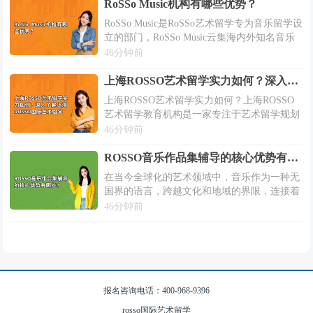
学中介对于提供准确而个性化的留学建...
RoSSo Music机构有哪些优势？
RoSSo Music是RoSSo艺术留学专为音乐留学设
立的部门，RoSSo Music云集海内外知名音乐
专家、教授，搭档音乐学院海归导师，为每一
46分钟前
位学员提供个性化授课服务，那么RoSSo
Music机...
上海ROSSO艺术留学实力如何？深入了解上海ROSSO国际艺术留学
上海ROSSO艺术留学实力如何？上海ROSSO
艺术留学教育机构是一家专注于艺术留学规划
指导的中介平台，为即将进行艺术留学或已做
46分钟前
好艺术留学准备的伙伴们提供专业的作品集指
导、院校申请流程指导服务。下文就来...
ROSSO音乐作品集辅导的核心优势有哪些？
在当今全球化的艺术领域中，音乐作为一种无
国界的语言，跨越文化和地域的界限，连接着
世界各地的心灵。ROSSO国际音乐作品集辅
46分钟前
导，正是为那些怀揣音乐梦想、渴望在国际舞
台上绽放光彩的学生们搭建的一座桥梁。通...
报名咨询电话：400-968-9396
rosso国际艺术留学