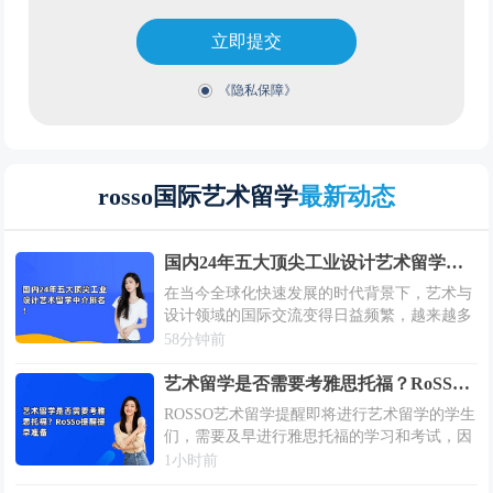
立即提交
《隐私保障》
rosso国际艺术留学
最新动态
国内24年五大顶尖工业设计艺术留学中介排名！
在当今全球化快速发展的时代背景下，艺术与
设计领域的国际交流变得日益频繁，越来越多
的中国艺术学子开始将目光投向海外，寻求更
58分钟前
高层次的学习与创作平台。特别是在工业设计
这一融合美学与功能性的专业领域，海外深
艺术留学是否需要考雅思托福？RoSSo提醒提早准备
造...
ROSSO艺术留学提醒即将进行艺术留学的学生
们，需要及早进行雅思托福的学习和考试，因
为这是艺术留学准备期间必不可少的一项评估
1小时前
要求和准备工作。