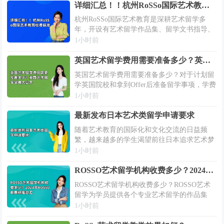
详细汇总！！杭州RoSSo国际艺术教育收费标准
杭州RoSSo国际艺术教育是深耕艺术留学多
年，开设有艺术留学作品集、留学文书指导、
背景提升等主要艺术留学指导课程，还考虑到
1小时前
本科留学申请标化考试需求，开设有A-
LEVEL艺术课程、AP艺术课程、BTEC...
英国艺术留学费用需要准备多少？英国艺术留学学费大公开
英国艺术留学费用需要准备多少？对于计划留
学英国院校和拿到Offer后准备留学事项，学费
一直是其中一大关注点。小编特别整理了英国
1小时前
部分综合大U、艺术院校公布的2024/25学年学
费，赶紧来看看吧！英国艺术...
最新发布日本艺术类留学申请要求
随着艺术教育的国际化和文化交流的日益频
繁，越来越多的学生渴望前往日本追求艺术梦
想。2026年，日本的艺术类留学项目继续以其
1小时前
独特的文化吸引力、卓越的教学质量和创新的
艺术理念吸引着全球的目光。无论是传统的...
ROSSO艺术留学机构收费多少？2024年ROSSO收费标准总汇
ROSSO艺术留学机构收费多少？ROSSO艺术
留学为学员提供各个专业艺术留学的作品集
+留学申请+面试指导全方位留学服务，其每个
1小时前
国家、每个专业都有不同，ROSSO艺术留学提